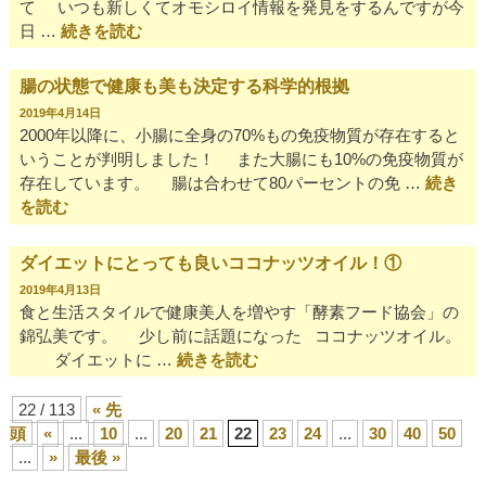
て いつも新しくてオモシロイ情報を発見をするんですが今
日 …
続きを読む
腸の状態で健康も美も決定する科学的根拠
2019年4月14日
2000年以降に、小腸に全身の70%もの免疫物質が存在すると
いうことが判明しました！ また大腸にも10%の免疫物質が
存在しています。 腸は合わせて80パーセントの免 …
続き
を読む
ダイエットにとっても良いココナッツオイル！①
2019年4月13日
食と生活スタイルで健康美人を増やす「酵素フード協会」の
錦弘美です。 少し前に話題になった ココナッツオイル。
ダイエットに …
続きを読む
22 / 113
« 先
頭
«
...
10
...
20
21
22
23
24
...
30
40
50
...
»
最後 »