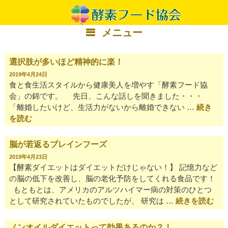
コ
ン
テ
メニュー
ン
ツ
へ
選択肢が多いほど精神的に楽！
ス
2019年4月24日
キ
食と食生活スタイルから健康美人を増やす「酵素フード協
ッ
会」の錦です。 先日、こんな話しを聞きました・・・
プ
「離婚したいけど、生活力がないから離婚できない …
続き
を読む
脳が若返るブレインフーズ
2019年4月23日
【酵素ダイエットはダイエットだけじゃない！】 記憶力など
の脳の低下を改善し、脳の老化予防をしてくれる食品です！
もともとは、アメリカのアルツハイマー病の対策のひとつ
として研究されていたものでしたが、 研究は …
続きを読む
ノンオイルダイエットって効果あるのか？！