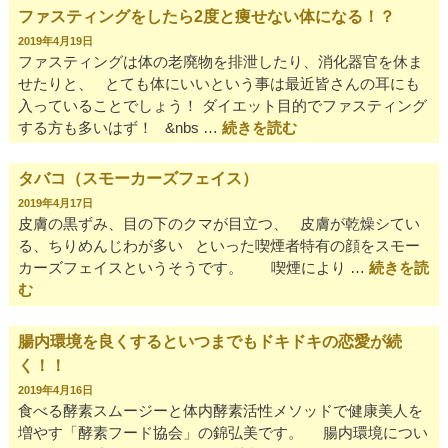
ファスティングをしたら2度と痩せない体になる！？
2019年4月19日
ファスティングは体の老廃物を排泄したり、消化器官を休ま
せたりと、 とても体にいいという事は最近皆さんの耳にも
入っていることでしょう！ ダイエット目的でファスティング
する方も多いはず！ &nbs …
続きを読む
タバコ（スモーカーズフェイス）
2019年4月17日
皮膚の黒ずみ、目の下のクマが目立つ、 皮膚が乾燥シてい
る、ちりめんじわが多い といった喫煙者特有の顔をスモー
カーズフェイスというそうです。 喫煙により …
続きを読
む
腸内環境を良くするといつまでもドキドキの恋愛が続
く！！
2019年4月16日
食べる酵素スムージーと体内酵素活性メソッドで健康美人を
増やす「酵素フード協会」の錦弘美です。 腸内環境につい