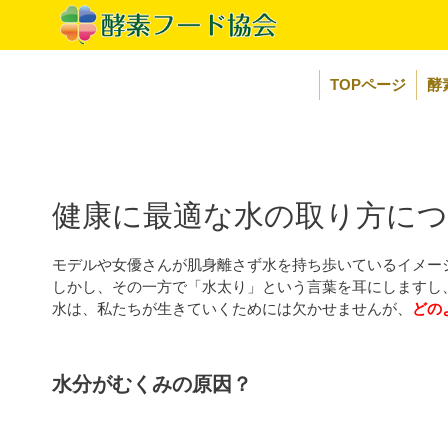
コ
ン
テ
ン
TOPページ
酵
ツ
へ
ス
キ
ッ
プ
健康に最適な水の取り方に
モデルや女優さんが肌身離さず水を持ち歩いているイメー
しかし、その一方で「水太り」という言葉を耳にしますし
水は、私たちが生きていくためには欠かせませんが、
どの
水分がむくみの原因？